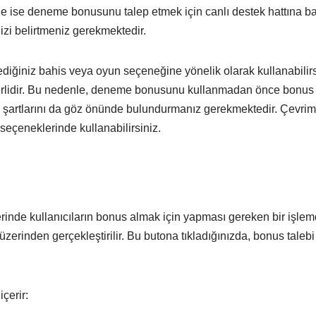
elerde ise deneme bonusunu talep etmek için canlı destek hattına b
izi belirtmeniz gerekmektedir.
iğiniz bahis veya oyun seçeneğine yönelik olarak kullanabilir
rlidir. Bu nedenle, deneme bonusunu kullanmadan önce bonus şar
 şartlarını da göz önünde bulundurmanız gerekmektedir. Çevrim
seçeneklerinde kullanabilirsiniz.
inde kullanıcıların bonus almak için yapması gereken bir işlemd
erinden gerçekleştirilir. Bu butona tıkladığınızda, bonus talebi 
çerir: