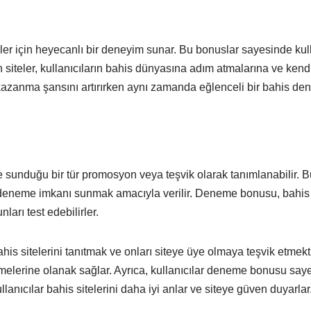
er için heyecanlı bir deneyim sunar. Bu bonuslar sayesinde kul
teler, kullanıcıların bahis dünyasına adım atmalarına ve kendi st
 kazanma şansını artırırken aynı zamanda eğlenceli bir bahis de
ne sunduğu bir tür promosyon veya teşvik olarak tanımlanabilir. B
deneme imkanı sunmak amacıyla verilir. Deneme bonusu, bahis sit
ları test edebilirler.
 sitelerini tanıtmak ve onları siteye üye olmaya teşvik etmektir.
elerine olanak sağlar. Ayrıca, kullanıcılar deneme bonusu say
llanıcılar bahis sitelerini daha iyi anlar ve siteye güven duyarlar