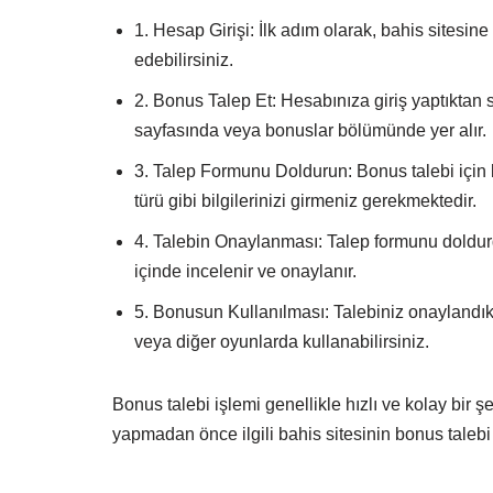
1. Hesap Girişi: İlk adım olarak, bahis sitesi
edebilirsiniz.
2. Bonus Talep Et: Hesabınıza giriş yaptıktan 
sayfasında veya bonuslar bölümünde yer alır.
3. Talep Formunu Doldurun: Bonus talebi için bi
türü gibi bilgilerinizi girmeniz gerekmektedir.
4. Talebin Onaylanması: Talep formunu doldurdu
içinde incelenir ve onaylanır.
5. Bonusun Kullanılması: Talebiniz onaylandık
veya diğer oyunlarda kullanabilirsiniz.
Bonus talebi işlemi genellikle hızlı ve kolay bir şe
yapmadan önce ilgili bahis sitesinin bonus talebi 