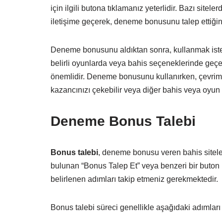
için ilgili butona tıklamanız yeterlidir. Bazı sit
iletişime geçerek, deneme bonusunu talep ettiğin
Deneme bonusunu aldıktan sonra, kullanmak isted
belirli oyunlarda veya bahis seçeneklerinde geçe
önemlidir. Deneme bonusunu kullanırken, çevrim
kazancınızı çekebilir veya diğer bahis veya oyun 
Deneme Bonus Talebi
Bonus talebi
, deneme bonusu veren bahis siteler
bulunan “Bonus Talep Et” veya benzeri bir buton üz
belirlenen adımları takip etmeniz gerekmektedir.
Bonus talebi süreci genellikle aşağıdaki adımları i