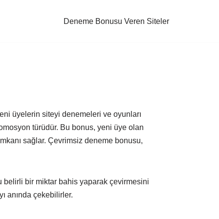
Deneme Bonusu Veren Siteler
eni üyelerin siteyi denemeleri ve oyunları
promosyon türüdür. Bu bonus, yeni üye olan
ma imkanı sağlar. Çevrimsiz deneme bonusu,
 belirli bir miktar bahis yaparak çevirmesini
ı anında çekebilirler.