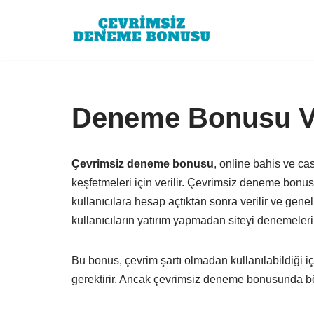
İçeriğe
geç
Deneme Bonusu Ve
Çevrimsiz deneme bonusu
, online bahis ve ca
keşfetmeleri için verilir. Çevrimsiz deneme bonus
kullanıcılara hesap açtıktan sonra verilir ve gen
kullanıcıların yatırım yapmadan siteyi denemeleri
Bu bonus, çevrim şartı olmadan kullanılabildiği iç
gerektirir. Ancak çevrimsiz deneme bonusunda böyl