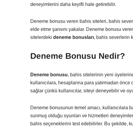
deneyimlerini daha keyifli hale getirebilir.
Deneme bonusu veren bahis siteleri, bahis severl
elde etme şansını yakalar. Deneme bonusu veren si
sitelerdeki
deneme bonusları
, bahis severlerin
Deneme Bonusu Nedir?
Deneme bonusu
, bahis sitelerinin yeni üyeleri
kullanıcılara, hesaplarına para yatırmadan önce 
sağlar çünkü kullanıcılar, siteyi deneyebilir ve oyun
Deneme bonusunun temel amacı, kullanıcılara bahis
sunmuş olduğu oyunları ve hizmetleri deneyimlem
bahis seçeneklerini test edebilirler. Bu şekilde, ku