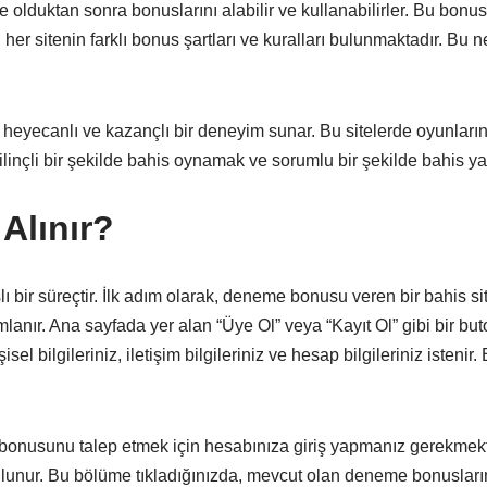
lduktan sonra bonuslarını alabilir ve kullanabilirler. Bu bonuslar
her sitenin farklı bonus şartları ve kuralları bulunmaktadır. Bu n
yecanlı ve kazançlı bir deneyim sunar. Bu sitelerde oyunlarınızı d
bilinçli bir şekilde bahis oynamak ve sorumlu bir şekilde bahis 
Alınır?
bir süreçtir. İlk adım olarak, deneme bonusu veren bir bahis s
amlanır. Ana sayfada yer alan “Üye Ol” veya “Kayıt Ol” gibi bir bu
 bilgileriniz, iletişim bilgileriniz ve hesap bilgileriniz istenir. 
onusunu talep etmek için hesabınıza giriş yapmanız gerekmekted
ulunur. Bu bölüme tıkladığınızda, mevcut olan deneme bonusları