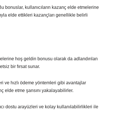
Bu bonuslar, kullanıcıların kazanç elde etmelerine
elde ettikleri kazançları genellikle belirli
 üyelerine hoş geldin bonusu olarak da adlandırılan
iz bir fırsat sunar.
ri ve hızlı ödeme yöntemleri gibi avantajlar
 elde etme şansını yakalayabilirler.
dostu arayüzleri ve kolay kullanılabilirlikleri ile