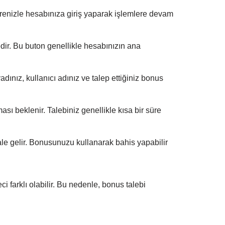
ifrenizle hesabınıza giriş yaparak işlemlere devam
dir. Bu buton genellikle hesabınızın ana
dınız, kullanıcı adınız ve talep ettiğiniz bonus
ı beklenir. Talebiniz genellikle kısa bir süre
le gelir. Bonusunuzu kullanarak bahis yapabilir
ci farklı olabilir. Bu nedenle, bonus talebi